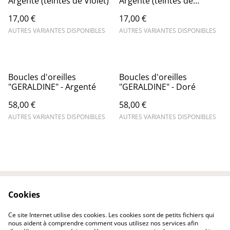
Argenté (teintes de Violet)
Argenté (teintes de
Rose/Rouge)
17,00 €
17,00 €
AUTRES VARIANTES DISPONIBLES
AUTRES VARIANTES DISPONIBLES
Boucles d'oreilles
Boucles d'oreilles
"GERALDINE" - Argenté
"GERALDINE" - Doré
58,00 €
58,00 €
AUTRES VARIANTES DISPONIBLES
AUTRES VARIANTES DISPONIBLES
Cookies
Contact
Conditions
Politique de
Politique de cookies
Ce site Internet utilise des cookies. Les cookies sont de petits fichiers qui
confidentialité
nous aident à comprendre comment vous utilisez nos services afin